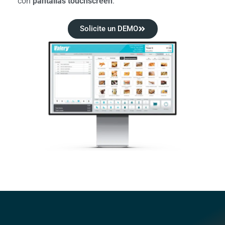
con
pantallas touchscreen
.
Solicite un DEMO